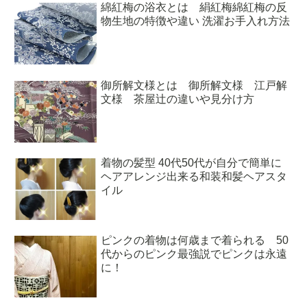
綿紅梅の浴衣とは 絹紅梅綿紅梅の反
物生地の特徴や違い 洗濯お手入れ方法
御所解文様とは 御所解文様 江戸解
文様 茶屋辻の違いや見分け方
着物の髪型 40代50代が自分で簡単に
ヘアアレンジ出来る和装和髪ヘアスタ
イル
ピンクの着物は何歳まで着られる 50
代からのピンク最強説でピンクは永遠
に！