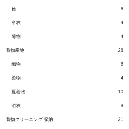
袷
6
単衣
4
薄物
4
着物産地
28
織物
8
染物
4
夏着物
10
浴衣
8
着物クリーニング 収納
21