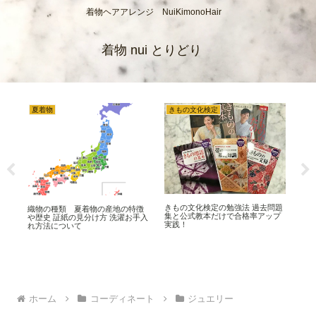
着物ヘアアレンジ NuiKimonoHair
着物 nui とりどり
夏着物
きもの文化検定
着
 証
きもの文化検定の勉強法 過去問題
着
織物の種類 夏着物の産地の特徴
法に
集と公式教本だけで合格率アップ
物ク
や歴史 証紙の見分け方 洗濯お手入
実践！
れ
れ方法について
ホーム
コーディネート
ジュエリー