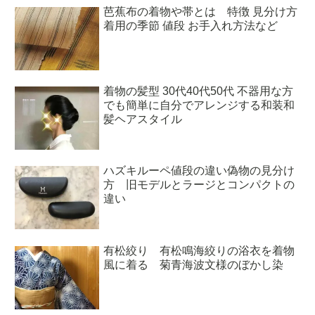
芭蕉布の着物や帯とは 特徴 見分け方
着用の季節 値段 お手入れ方法など
着物の髪型 30代40代50代 不器用な方
でも簡単に自分でアレンジする和装和
髪ヘアスタイル
ハズキルーペ値段の違い偽物の見分け
方 旧モデルとラージとコンパクトの
違い
有松絞り 有松鳴海絞りの浴衣を着物
風に着る 菊青海波文様のぼかし染