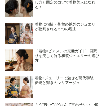
し方と固定のコツで着物美人になれ
る！
着物に指輪・帯留め以外のジュエリー
が批判される５つの理由
「着物×ピアス」の究極ガイド 顔周
りを美しく飾る和装ジュエリーの選び
方
着物×ジュエリーで魅せる現代和装
伝統と輝きのマリアージュ！
もう”若い色”だなんて言わせない。40