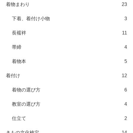
着物まわり
23
下着、着付け小物
3
長襦袢
11
帯締
4
着物本
5
着付け
12
着物の選び方
6
教室の選び方
4
仕立て
2
きもの文化検定
14