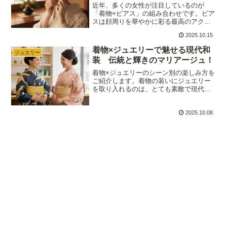
近年、多くの女性が注目しているのが
「着物×ピアス」の組み合わせです。ピア
スは顔周りを華やかに彩る最高のアクセ
ントになります。この記事ではあなたを
2025.10.15
最も美しく見せるための「着物とピアス
の正しい選び方」を徹底解説します。格
着物×ジュエリーで魅せる現代和
ジュエリー
式に合わせた素材の選び方から、色柄と
装 伝統と輝きのマリアージュ！
の完璧な調和の取り方まで、失敗しない
コーディネートの秘訣をご紹介します。
着物×ジュエリーのシーン別の楽しみ方を
ご紹介します。着物の装いにジュエリー
を取り入れるのは、とても素敵で現代的
なおしゃれの楽しみ方です。伝統的な和
装のマナーに配慮しつつジュエリーを効
2025.10.08
果的に取り入れることで、着物姿に個性
をプラスし、より華やかで洗練された印
象になります。