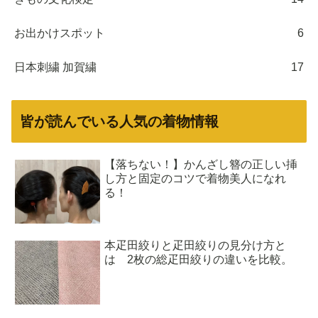
お出かけスポット
6
日本刺繍 加賀繍
17
皆が読んでいる人気の着物情報
【落ちない！】かんざし簪の正しい挿
し方と固定のコツで着物美人になれ
る！
本疋田絞りと疋田絞りの見分け方と
は 2枚の総疋田絞りの違いを比較。