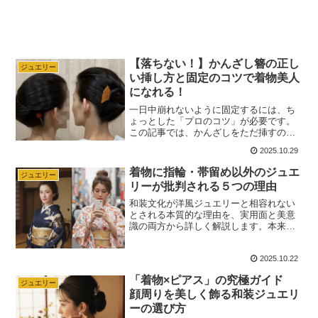
【落ちない！】かんざし簪の正し
ジュエリー
い挿し方と固定のコツで着物美人
になれる！
一日中崩れないように固定するには、ち
ょっとした「プロのコツ」が必要です。
この記事では、かんざしをただ挿すので
はなく、髪の毛の力を使ってしっかりと
2025.10.29
留める究極の固定術を、基本のステップ
から詳しく解説します。もう挿し直しの
着物に指輪・帯留め以外のジュエ
ジュエリー
心配は無用です！この正しい挿し方をマ
リーが批判される５つの理由
スターして、誰もが振り返る粋な着物美
人になりましょう。
和装文化が洋風ジュエリーと相容れない
とされる本質的な理由を、実用面と美意
識の両方から詳しく解説します。本来の
着物とジュエリーの関係性を知ること
で、カジュアルなシーンとフォーマルな
2025.10.22
シーンでのジュエリーの取り入れ方や楽
しみ方を理解し、より「着物」×「ジュエ
「着物×ピアス」の究極ガイド
リー」を楽しむことができます。
ジュエリー
顔周りを美しく飾る和装ジュエリ
ーの選び方