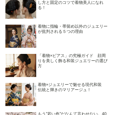
し方と固定のコツで着物美人になれ
る！
着物に指輪・帯留め以外のジュエリー
が批判される５つの理由
「着物×ピアス」の究極ガイド 顔周
りを美しく飾る和装ジュエリーの選び
方
着物×ジュエリーで魅せる現代和装
伝統と輝きのマリアージュ！
もう”若い色”だなんて言わせない。40