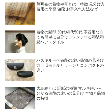
芭蕉布の着物や帯とは 特徴 見分け方
着用の季節 値段 お手入れ方法など
着物の髪型 30代40代50代 不器用な方
でも簡単に自分でアレンジする和装和
髪ヘアスタイル
ハズキルーペ値段の違い偽物の見分け
方 旧モデルとラージとコンパクトの
違い
大島紬とは 証紙の種類 マルキ絣から
分かる値段の違いの見分け 本物と偽物
の特徴