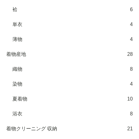
袷
6
単衣
4
薄物
4
着物産地
28
織物
8
染物
4
夏着物
10
浴衣
8
着物クリーニング 収納
21