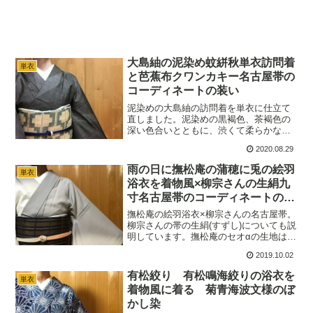
大島紬の泥染め蚊絣秋単衣訪問着
単衣
と芭蕉布クワンカキー名古屋帯の
コーディネートの装い
泥染めの大島紬の訪問着を単衣に仕立て
直しました。泥染めの黒褐色、茶褐色の
深い色合いとともに、渋くて柔らかな光
沢感が魅力的です。軽くてしなやかやな
2020.08.29
大島紬は着心地もよ、着ていてとても楽
です。クワンカキー柄の芭蕉布を合わせ
雨の日に撫松庵の蒲穂に兎の絵羽
単衣
て、帯締めや帯揚げの色数を押さえたシ
浴衣を着物風×柳宗さんの生絹九
ックなコーディネートです。
寸名古屋帯のコーディネートの装
い
撫松庵の絵羽浴衣×柳宗さんの名古屋帯。
柳宗さんの帯の生絹(すずし)についても説
明しています。撫松庵のセオαの生地はサ
ラリとしていて、暑いけれども絵羽の着
2019.10.02
物を着てお洒落をしたい時には大活躍で
す。シックな装いに洗朱の帯締めを合わ
有松絞り 有松鳴海絞りの浴衣を
単衣
せてみました。
着物風に着る 菊青海波文様のぼ
かし染