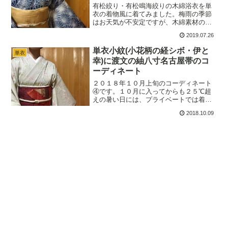
有松絞り・有松鳴海絞りの木綿浴衣を単
衣の着物風に着てみました。梅雨の季節
はお天気が不安定ですが、木綿素材の有
松絞り・有松鳴海絞りの浴衣を着物風に
2019.07.26
活用すれば、雨の日でも着物を楽しむこ
とが出来ます。私の場合、 夏単衣の頃か
単衣小紋(小花柄の経シボ・伊と
単衣
ら着物熱が高まってくる…
幸)に渡文の紬八寸名古屋帯のコ
ーディネート
２０１８年１０月上旬のコーディネート
④です。１０月に入ってからも２５℃超
えの暑い日には、プライベートでは着心
地を優先して単衣を着用しています。半
2018.10.09
袖の方を大勢見かけるような暑い日は、
無理をせず好きなように・・・因みに、
麻襦袢着用でさらに快適な…