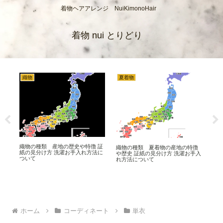
着物ヘアアレンジ NuiKimonoHair
着物 nui とりどり
織物
夏着物
着
簡単
織物の種類 産地の歴史や特徴 証
着
織物の種類 夏着物の産地の特徴
ヘ
紙の見分け方 洗濯お手入れ方法に
物ク
や歴史 証紙の見分け方 洗濯お手入
ついて
れ
れ方法について
ホーム
コーディネート
単衣