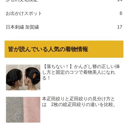
お出かけスポット
6
日本刺繍 加賀繍
17
皆が読んでいる人気の着物情報
【落ちない！】かんざし簪の正しい挿
し方と固定のコツで着物美人になれ
る！
本疋田絞りと疋田絞りの見分け方と
は 2枚の総疋田絞りの違いを比較。