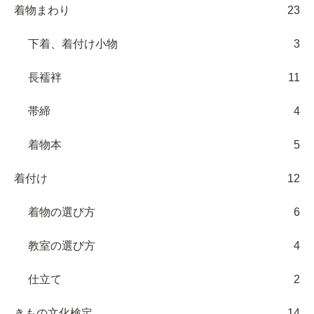
着物まわり
23
下着、着付け小物
3
長襦袢
11
帯締
4
着物本
5
着付け
12
着物の選び方
6
教室の選び方
4
仕立て
2
きもの文化検定
14