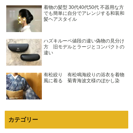
着物の髪型 30代40代50代 不器用な方
でも簡単に自分でアレンジする和装和
髪ヘアスタイル
ハズキルーペ値段の違い偽物の見分け
方 旧モデルとラージとコンパクトの
違い
有松絞り 有松鳴海絞りの浴衣を着物
風に着る 菊青海波文様のぼかし染
カテゴリー