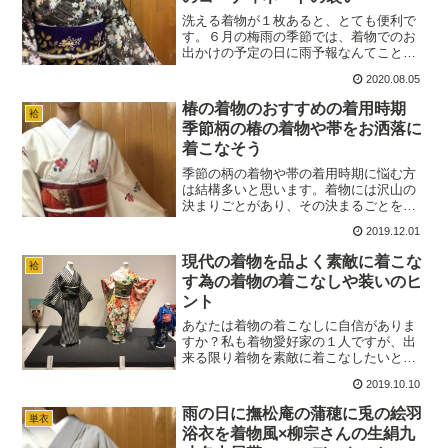
洗える着物が１枚あると、とても便利で
す。６月の梅雨の季節では、着物でのお
出かけの予定の日に雨予報なんてことが
多いですし、出先で突然の雨に合うなん
2020.08.05
てこともよくあります。「雨の日は着物
を着るのをやめる」ではなく、「雨の日
椿の着物のおすすめの着用時期
袷
は濡れても大丈夫な洗える着物を着る」
季節柄の椿の着物や帯をお洒落に
ことで、濡れる心配をせずに着物のお出
着こなそう
掛けを楽しむことが出来ます。
季節の柄の着物や帯の着用時期に悩む方
は結構多いと思います。着物には沢山の
決まりごとがあり、その決まるごとをき
ちんと守らなくてはいけないと思われが
2019.12.01
ちですが、着なれている方ほど自分が楽
しめる方法で季節柄の着物を取り入れて
現代の着物を品よく素敵に着こな
袷
います。基本的な椿の開花期間や着用時
す為の着物の着こなしや装いのヒ
期を知ることで、ルールに縛られること
ント
なく着物を楽しむことが出来ます。
あなたは着物の着こなしに自信がありま
すか？私も着物愛好家の１人ですが、出
来る限り着物を素敵に着こなしたいと思
っています。今回はきものスタイリスト
2019.10.10
の大久保信子さんのトークショーに学
ぶ、着物の装いや着こなしについてまと
雨の日に撫松庵の蒲穂に兎の絵羽
単衣
めました。着物の着こなしや装いは何時
浴衣を着物風×柳宗さんの生絹九
の時代も共通することが多く、とても参