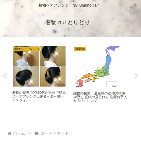
着物ヘアアレンジ NuiKimonoHair
着物 nui とりどり
着物ヘアアレンジ
夏着物
き
芸
着物の髪型 40代50代が自分で簡単
きも
織物の種類 夏着物の産地の特徴
 洗
にヘアアレンジ出来る和装和髪ヘ
集
や歴史 証紙の見分け方 洗濯お手入
アスタイル
実
れ方法について
ホーム
コーディネート