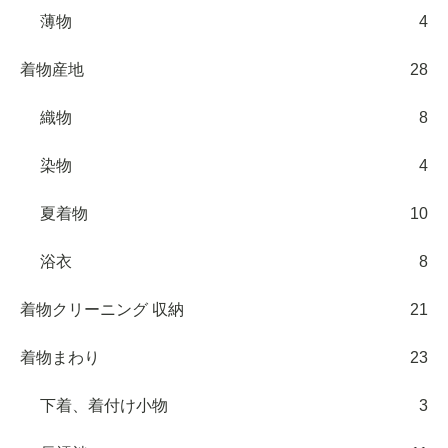
薄物
4
着物産地
28
織物
8
染物
4
夏着物
10
浴衣
8
着物クリーニング 収納
21
着物まわり
23
下着、着付け小物
3