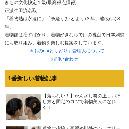
きもの文化検定１級(最高得点獲得)
正派生田流名取
「着物熱は永遠に」「糸縒り(いとより)３年、繍(ぬい)８
年」
着物熱は増すばかり、着物好きならではの視点で日本刺繍
にも取り組み、着物を楽しむ提案をしています。
「きものnuiとりどり」管理人について
お問い合わせ
1番新しい着物記事
【落ちない！】かんざし簪の正しい挿
し方と固定のコツで着物美人になれ
る！
着物に指輪・帯留め以外のジュエリー