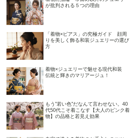
が批判される５つの理由
「着物×ピアス」の究極ガイド 顔周
りを美しく飾る和装ジュエリーの選び
方
着物×ジュエリーで魅せる現代和装
伝統と輝きのマリアージュ！
もう”若い色”だなんて言わせない。40
代50代こそ着こなす【大人のピンク着
物】の品格と若見え効果