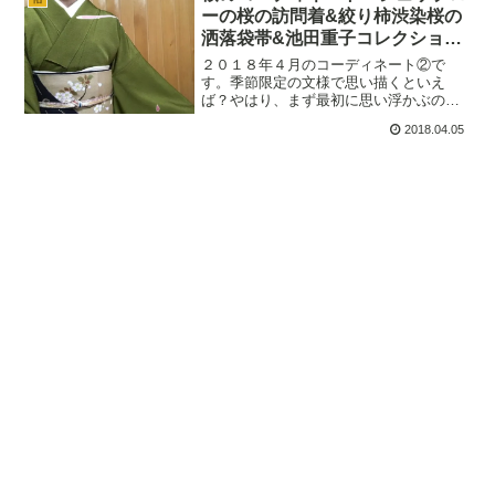
て、コーディネートするのは楽し…
ーの桜の訪問着&絞り柿渋染桜の
洒落袋帯&池田重子コレクション
の紋紗の長羽織
２０１８年４月のコーディネート②で
す。季節限定の文様で思い描くといえ
ば？やはり、まず最初に思い浮かぶのは
桜文様ではないでしょうか？少し遅めに
2018.04.05
なりましたが、桜の訪問着と桜の洒落袋
帯のコーディネートでお出掛けしまし
た。お着物では季節先取りがお洒…