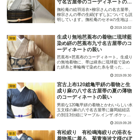
寸名古屋帯のコーディネートの装
考になりました。
い
撫松庵の絵羽浴衣×柳宗さんの名古屋帯。
柳宗さんの帯の生絹(すずし)についても説
明しています。撫松庵のセオαの生地はサ
ラリとしていて、暑いけれども絵羽の着
2019.10.02
物を着てお洒落をしたい時には大活躍で
す。シックな装いに洗朱の帯締めを合わ
生成り無地芭蕉布の着物に琉球藍
薄物
せてみました。
染め絣の芭蕉布九寸名古屋帯のコ
ーディネートの装い
芭蕉布×芭蕉布のコーディネート。生成り
の無地着物に、帯は緯糸に琉球藍で染め
た絣糸と車輪梅で染めた糸を使った、緯
絣の九寸名古屋帯です。道明の白鼠の冠
2019.09.30
組の帯締めと生成り絽の帯揚げを合わせ
ました。
宮古上布120総亀甲絣の着物と生
薄物
成り麻の八寸名古屋帯の夏の薄物
のコーディネートの装い
男前な120亀甲絣の着物とかわいらしい水
玉文様の麻の八寸名古屋帯に藤岡組紐店
の別注3分紐にマーブル.インザ.ポケット
のガラスの帯留をコーディネートしまし
2019.09.28
た。ビビッドブルーの帯締めがインパク
トのある、青系でまとめ涼しさを求めた
有松絞り 有松鳴海絞りの浴衣を
単衣
組み合わせです。
着物風に着る 菊青海波文様のぼ