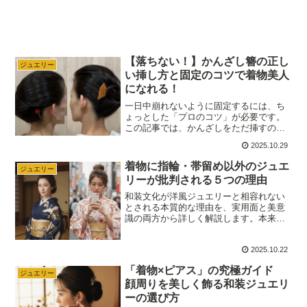
【落ちない！】かんざし簪の正し
ジュエリー
い挿し方と固定のコツで着物美人
になれる！
一日中崩れないように固定するには、ち
ょっとした「プロのコツ」が必要です。
この記事では、かんざしをただ挿すので
はなく、髪の毛の力を使ってしっかりと
2025.10.29
留める究極の固定術を、基本のステップ
から詳しく解説します。もう挿し直しの
着物に指輪・帯留め以外のジュエ
ジュエリー
心配は無用です！この正しい挿し方をマ
リーが批判される５つの理由
スターして、誰もが振り返る粋な着物美
人になりましょう。
和装文化が洋風ジュエリーと相容れない
とされる本質的な理由を、実用面と美意
識の両方から詳しく解説します。本来の
着物とジュエリーの関係性を知ること
で、カジュアルなシーンとフォーマルな
2025.10.22
シーンでのジュエリーの取り入れ方や楽
しみ方を理解し、より「着物」×「ジュエ
「着物×ピアス」の究極ガイド
リー」を楽しむことができます。
ジュエリー
顔周りを美しく飾る和装ジュエリ
ーの選び方