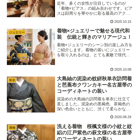
近年、多くの女性が注目しているのが
「着物×ピアス」の組み合わせです。ピア
スは顔周りを華やかに彩る最高のアクセ
ントになります。この記事ではあなたを
2025.10.15
最も美しく見せるための「着物とピアス
の正しい選び方」を徹底解説します。格
着物×ジュエリーで魅せる現代和
ジュエリー
式に合わせた素材の選び方から、色柄と
装 伝統と輝きのマリアージュ！
の完璧な調和の取り方まで、失敗しない
コーディネートの秘訣をご紹介します。
着物×ジュエリーのシーン別の楽しみ方を
ご紹介します。着物の装いにジュエリー
を取り入れるのは、とても素敵で現代的
なおしゃれの楽しみ方です。伝統的な和
装のマナーに配慮しつつジュエリーを効
2025.10.08
果的に取り入れることで、着物姿に個性
をプラスし、より華やかで洗練された印
大島紬の泥染め蚊絣秋単衣訪問着
象になります。
単衣
と芭蕉布クワンカキー名古屋帯の
コーディネートの装い
泥染めの大島紬の訪問着を単衣に仕立て
直しました。泥染めの黒褐色、茶褐色の
深い色合いとともに、渋くて柔らかな光
沢感が魅力的です。軽くてしなやかやな
2020.08.29
大島紬は着心地もよ、着ていてとても楽
です。クワンカキー柄の芭蕉布を合わせ
洗える着物 桜楓文様の小紋と紋
薄物
て、帯締めや帯揚げの色数を押さえたシ
絽の江戸紫色の萩文様の名古屋帯
ックなコーディネートです。
のコーディネートの装い