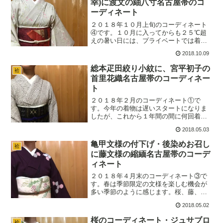
幸)に渡文の紬八寸名古屋帯のコ
ーディネート
２０１８年１０月上旬のコーディネート
④です。１０月に入ってからも２５℃超
えの暑い日には、プライベートでは着心
地を優先して単衣を着用しています。半
2018.10.09
袖の方を大勢見かけるような暑い日は、
無理をせず好きなように・・・因みに、
総本疋田絞り小紋に、宮平初子の
袷
麻襦袢着用でさらに快適な…
首里花織名古屋帯のコーディネー
ト
２０１８年２月のコーディネート①で
す。今年の着物は遅いスタートになりま
したが、これから１年間の間に何回着物
を着ることができるか楽しみです。早く
2018.05.03
て美しい着付けが出来るようになること
が、今年の目標です。本疋田絞りと疋田
亀甲文様の付下げ・後染めお召し
袷
絞りの違いを知りたい方は、…
に藤文様の縮緬名古屋帯のコーデ
ィネート
２０１８年４月末のコーディネート③で
す。春は季節限定の文様を楽しむ機会が
多い季節のように感じます。桜、藤、牡
丹、菖蒲、杜若、兜、雅楽器などな
2018.05.02
ど・・・着物ならではの、季節の文様を
楽しむ。自分で学んだことを取り入れ
桜のコーディネート・ジュサブロ
袷