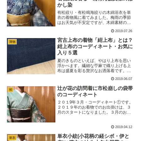
かし染
有松絞り・有松鳴海絞りの木綿浴衣を単
衣の着物風に着てみました。梅雨の季節
はお天気が不安定ですが、木綿素材の有
松絞り・有松鳴海絞りの浴衣を着物風に
2019.07.26
活用すれば、雨の日でも着物を楽しむこ
とが出来ます。私の場合、 夏単衣の頃か
宮古上布の着物「紺上布」とは？
薄物
ら着物熱が高まってくる…
紺上布のコーディネート・お気に
入り５選
夏のきものといえば、やはり上布を思い
浮かべます。繊細な苧麻で織り上げる上
布は盛夏を彩る贅沢なお洒落着です。夏
のきものが好きな方にとっては麻や自然
2019.06.07
布が気になると思いますが、その中でも
宮古上布や越後上布、芭蕉布などは憧れ
辻が花の訪問着に市松崩しの袋帯
袷
の存在です。上布は高価な…
のコーディネート
２０１9年３月・コーディネート①です。
２０１９年のお着物でのお出掛けは、３
月のスタートになりました。３月のお祝
の席に、辻が花の訪問着に市松崩しの袋
帯のコーディネートで装いました。この
2019.04.12
辻が花の訪問着を着ると、なぜか声を掛
けられることが多いよう…
単衣小紋(小花柄の経シボ・伊と
単衣