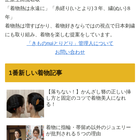
「着物熱は永遠に」「糸縒り(いとより)３年、繍(ぬい)８
年」
着物熱は増すばかり、着物好きならではの視点で日本刺繍
にも取り組み、着物を楽しむ提案をしています。
「きものnuiとりどり」管理人について
お問い合わせ
1番新しい着物記事
【落ちない！】かんざし簪の正しい挿
し方と固定のコツで着物美人になれ
る！
着物に指輪・帯留め以外のジュエリー
が批判される５つの理由