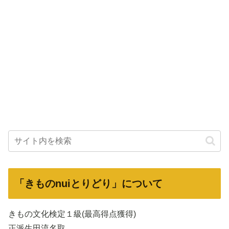
「きものnuiとりどり」について
きもの文化検定１級(最高得点獲得)
正派生田流名取