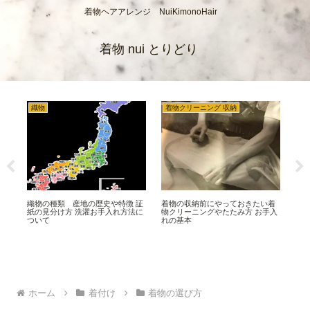
着物ヘアアレンジ NuiKimonoHair
着物 nui とりどり
織物
着物クリーニング 収納
浴
問題
織物の種類 産地の歴史や特徴 証
着物の収納前にやっておきたい着
浴
プ
紙の見分け方 洗濯お手入れ方法に
物クリーニングやたたみ方 お手入
品の
ついて
れの基本
濯
ホーム
着付け
着物の選び方