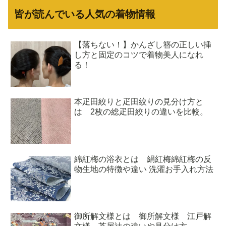
皆が読んでいる人気の着物情報
【落ちない！】かんざし簪の正しい挿
し方と固定のコツで着物美人になれ
る！
本疋田絞りと疋田絞りの見分け方と
は 2枚の総疋田絞りの違いを比較。
綿紅梅の浴衣とは 絹紅梅綿紅梅の反
物生地の特徴や違い 洗濯お手入れ方法
御所解文様とは 御所解文様 江戸解