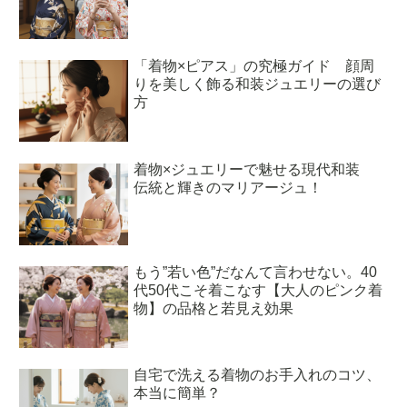
「着物×ピアス」の究極ガイド 顔周
りを美しく飾る和装ジュエリーの選び
方
着物×ジュエリーで魅せる現代和装
伝統と輝きのマリアージュ！
もう”若い色”だなんて言わせない。40
代50代こそ着こなす【大人のピンク着
物】の品格と若見え効果
自宅で洗える着物のお手入れのコツ、
本当に簡単？