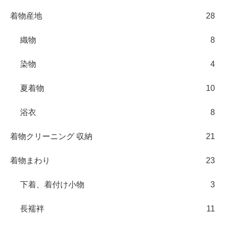
着物産地
28
織物
8
染物
4
夏着物
10
浴衣
8
着物クリーニング 収納
21
着物まわり
23
下着、着付け小物
3
長襦袢
11