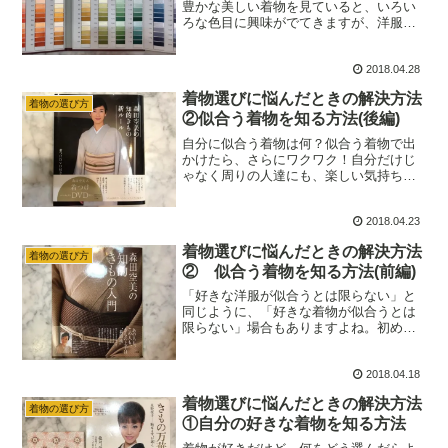
豊かな美しい着物を見ていると、いろい
ろな色目に興味がでてきますが、洋服と
同様に自分のパーソナルカラー、軸にな
るカラーを持っていると良いという考え
2018.04.28
方があります。コーディネートしやす
く、手持ちの物を活用しやす…
着物選びに悩んだときの解決方法
着物の選び方
②似合う着物を知る方法(後編)
自分に似合う着物は何？似合う着物で出
かけたら、さらにワクワク！自分だけじ
ゃなく周りの人達にも、楽しい気持ちに
なってもらえると思います。着物選びに
悩んだときが、もっと素敵な自分を発見
2018.04.23
することができるときです。まずは、こ
ちらの記事をご覧ください…
着物選びに悩んだときの解決方法
着物の選び方
② 似合う着物を知る方法(前編)
「好きな洋服が似合うとは限らない」と
同じように、「好きな着物が似合うとは
限らない」場合もありますよね。初めは
似合わなくても、自分の成長と共に着こ
なせるようになることもあると思います
2018.04.18
が、自分に似合う着物は何なのかを知る
ことは大切なことだと思い…
着物選びに悩んだときの解決方法
着物の選び方
①自分の好きな着物を知る方法