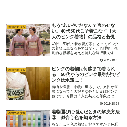
もう”若い色”だなんて言わせな
着物の選び方
い。40代50代こそ着こなす【大
人のピンク着物】の品格と若見え
効果
40代、50代の着物愛好家にとってピンク
の着物は単なる色ではなく、心理的、視
覚的な影響を与える特別な選択肢です。
かつては「若い色」と見なされ、50代を
2025.10.01
境にためらう方もいましたが、現在では
「ピンク最強説」もあるほど、年齢を重
ピンクの着物は何歳まで着られ
着物の選び方
ねた女性にこそ積極的に取り入れてほし
る 50代からのピンク最強説でピ
い色という意見が多く見られます。
ンクは永遠に！
着物や洋服、小物に至るまで、女性が何
歳になっても大好きな色といえばピンク
色です。今回は「人に与える印象とは何
か」「人はどのように印象づけられるの
2019.10.13
か」を知ることで、「ピンクのプラス効
果」を活用し、より効果的なピンクの着
着物選びに悩んだときの解決方法
着物の選び方
物を活用する方法を考えてみました。
③ 似合う色を知る方法
あなたは何色の着物が好きですか？色彩