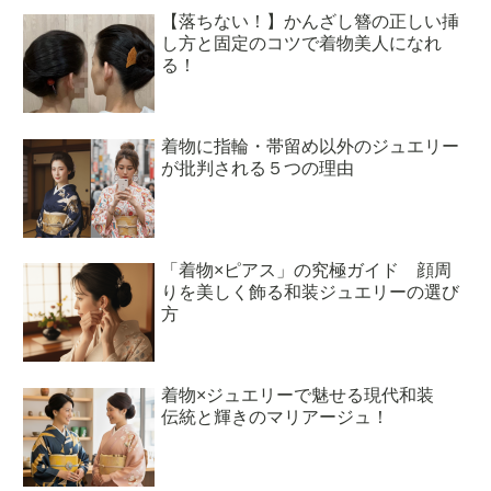
【落ちない！】かんざし簪の正しい挿
し方と固定のコツで着物美人になれ
る！
着物に指輪・帯留め以外のジュエリー
が批判される５つの理由
「着物×ピアス」の究極ガイド 顔周
りを美しく飾る和装ジュエリーの選び
方
着物×ジュエリーで魅せる現代和装
伝統と輝きのマリアージュ！