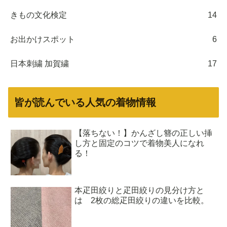
きもの文化検定
14
お出かけスポット
6
日本刺繍 加賀繍
17
皆が読んでいる人気の着物情報
【落ちない！】かんざし簪の正しい挿
し方と固定のコツで着物美人になれ
る！
本疋田絞りと疋田絞りの見分け方と
は 2枚の総疋田絞りの違いを比較。