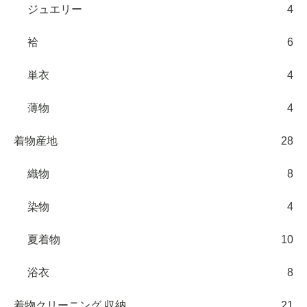
ジュエリー
4
袷
6
単衣
4
薄物
4
着物産地
28
織物
8
染物
4
夏着物
10
浴衣
8
着物クリーニング 収納
21