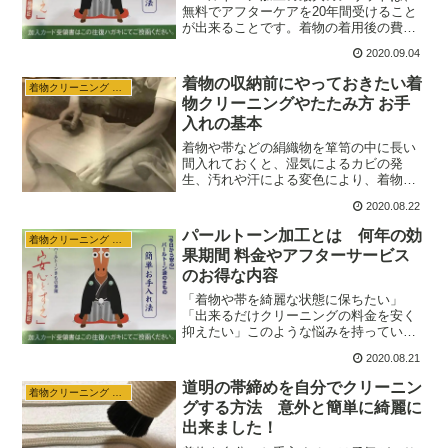
無料でアフターケアを20年間受けること
が出来ることです。着物の着用後の費用
を抑えることが出来るのはとても魅力的
2020.09.04
ですが、実際には必ずしも20年間の期
間、無料でアフターケアを受けることが
着物の収納前にやっておきたい着
着物クリーニング 収納
出来るわけではありません。メリットデ
物クリーニングやたたみ方 お手
メリットがありますが、着物ライフによ
入れの基本
っては安く綺麗を実現できる魅力的なサ
ービスです。
着物や帯などの絹織物を箪笥の中に長い
間入れておくと、湿気によるカビの発
生、汚れや汗による変色により、着物や
帯にダメージを与えます。収納する前に
2020.08.22
行うクリーニングや着物をたたむお手入
れが大切です。今回は、基本的な着物の
パールトーン加工とは 何年の効
着物クリーニング 収納
クリーニング、パールトーン加工や着物
果期間 料金やアフターサービス
や帯、長襦袢、羽織、コート、その他の
のお得な内容
小物(帯締め、帯揚げ、腰紐)のたたみ方な
どのお手入れについてご紹介します。
「着物や帯を綺麗な状態に保ちたい」
「出来るだけクリーニングの料金を安く
抑えたい」このような悩みを持っている
方は多いと思います。パールトーン加工
2020.08.21
では、着用毎にアフターサービスを利用
することで、クリーニングの費用を無料
道明の帯締めを自分でクリーニン
着物クリーニング 収納
にすることが出来、着物や帯を長く綺麗
グする方法 意外と簡単に綺麗に
に保つことが出来ます。
出来ました！