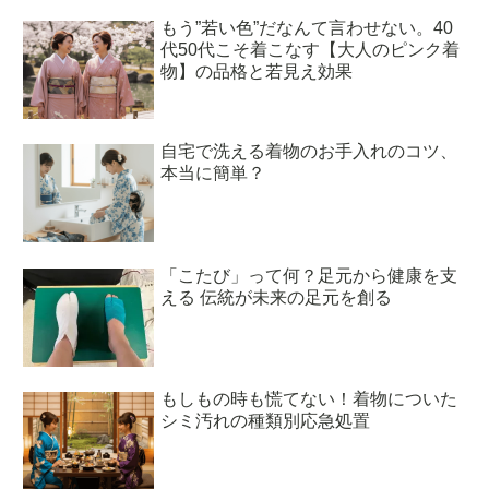
もう”若い色”だなんて言わせない。40
代50代こそ着こなす【大人のピンク着
物】の品格と若見え効果
自宅で洗える着物のお手入れのコツ、
本当に簡単？
「こたび」って何？足元から健康を支
える 伝統が未来の足元を創る
もしもの時も慌てない！着物についた
シミ汚れの種類別応急処置