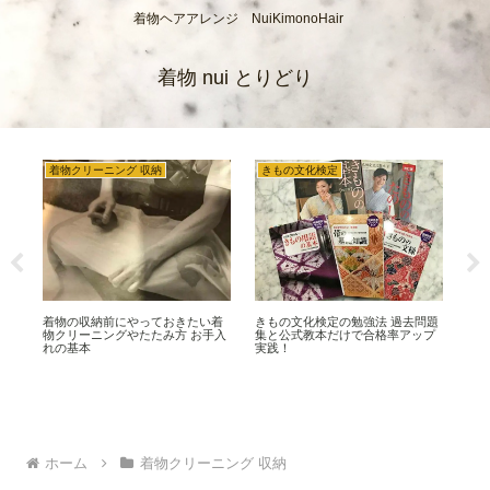
着物ヘアアレンジ NuiKimonoHair
着物 nui とりどり
着物クリーニング 収納
きもの文化検定
夏
簡単
着物の収納前にやっておきたい着
きもの文化検定の勉強法 過去問題
織
ヘ
物クリーニングやたたみ方 お手入
集と公式教本だけで合格率アップ
や歴
れの基本
実践！
れ
ホーム
着物クリーニング 収納