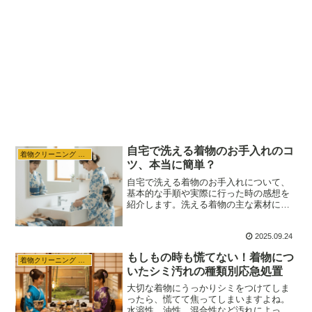
自宅で洗える着物のお手入れのコ
着物クリーニング 収納
ツ、本当に簡単？
自宅で洗える着物のお手入れについて、
基本的な手順や実際に行った時の感想を
紹介します。洗える着物の主な素材に
は、ポリエステル、木綿、麻、ウールな
どがあります。洗える長襦袢も同じよう
2025.09.24
に自分で洗うことができます。
もしもの時も慌てない！着物につ
着物クリーニング 収納
いたシミ汚れの種類別応急処置
大切な着物にうっかりシミをつけてしま
ったら、慌てて焦ってしまいますよね。
水溶性、油性、混合性など汚れによって