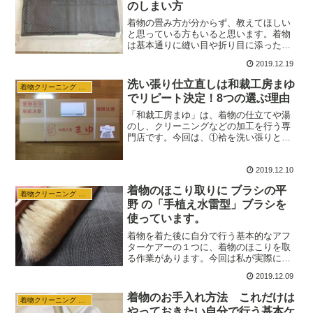
のしまい方
着物の畳み方が分からず、教えてほしい
と思っている方もいると思います。着物
は基本通りに縫い目や折り目に添った畳
み方を覚えれば、簡単にたためるように
2019.12.19
なります。今回は、着物(訪問着、振り袖
など)、帯(袋帯、名古屋帯)長襦袢、羽
洗い張り仕立直しは和裁工房まゆ
着物クリーニング 収納
織、コート、肌襦袢、帯締め、帯揚げ、
でリピート決定！8つの選ぶ理由
腰紐などのたたみ方を、初心者にも簡単
にたためるようにまとめてみました。
「和裁工房まゆ」は、着物の仕立てや湯
のし、クリーニングなどの加工を行う専
門店です。今回は、①袷を洗い張りと仕
立て②上布の仕立て③麻の長襦袢の仕立
ての3点をお願いしました。依頼する前に
2019.12.10
行った「和裁工房まゆ」での相談やその
後の対応などやリピート利用する理由に
着物のほこり取りに ブラシの平
ついてまとめてみました。
着物クリーニング 収納
野 の「手植え水雷型」ブラシを
使っています。
着物を着た後に自分で行う基本的なアフ
ターケアーの１つに、着物のほこりを取
る作業があります。今回は私が実際に使
っている「ブラシの平野」のブラシを紹
2019.12.09
介したいと思います。お気に入りの着物
を大切に長く活用したいと思っている方
着物のお手入れ方法 これだけは
着物クリーニング 収納
には、是非取り入れてほしいお手入れ方
やっておきたい自分で行う基本ケ