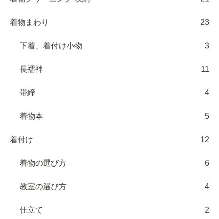
着物まわり
23
下着、着付け小物
3
長襦袢
11
帯締
4
着物本
5
着付け
12
着物の選び方
6
教室の選び方
4
仕立て
2