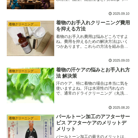
処置が変わりますが、正しく見分けて適
切な応急処置をすれば、シミが広がるの
2025.09.10
を防ぎその後の専門のクリーニングをよ
り効果的にすることができます。
着物のお手入れクリーニング費用
着物クリーニング 収納
を抑える方法
着物のお手入れ費用は悩みどころですよ
ね。費用を抑えるための解決方法はいく
つかあります。これらの方法を組み合わ
せて実践することで、着物のお手入れに
かかる費用を抑えつつ、大切に長く楽し
2025.09.03
むことができるはずです。
着物の汗ケアの悩みとお手入れ方
着物クリーニング 収納
法 解決策
汗のケア、特に着物の場合は本当に気を
使いますよね。汗は水溶性の汚れなの
で、通常のドライクリーニング（丸洗
い）だけでは落ちにくく、放置すると黄
ばみやカビの原因になってしまう厄介な
2025.08.20
汚れです。汗のケアに関する悩み、解決
策をいくつかご紹介します。
パールトーン加工のアフターサー
着物クリーニング 収納
ビス アフターケアのメリットデ
メリット
パールトーン加工の最大のメリットは、