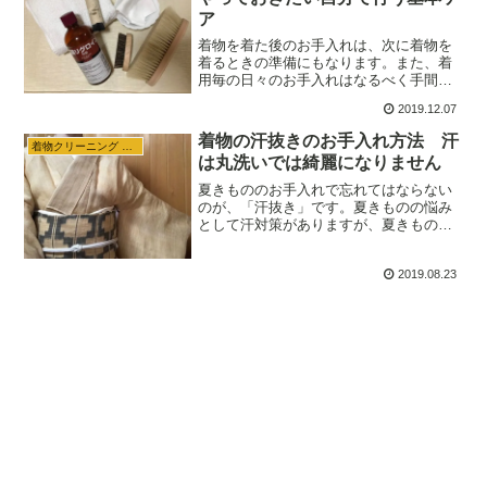
法です。
ア
着物を着た後のお手入れは、次に着物を
着るときの準備にもなります。また、着
用毎の日々のお手入れはなるべく手間が
かからず、簡単に行えることが理想的で
2019.12.07
す。今回は、大切なきものを美しく保
ち、長持ちさせるための日々のお手入れ
着物の汗抜きのお手入れ方法 汗
着物クリーニング 収納
方法をまとめてみました。
は丸洗いでは綺麗になりません
夏きもののお手入れで忘れてはならない
のが、「汗抜き」です。夏きものの悩み
として汗対策がありますが、夏きものに
は汗がつきものです。そこで夏の着物の
汗の汚れには「汗抜き」のお手入れが必
2019.08.23
要になってきますが、「汗抜き」だけで
は駄目なの？「丸洗い」で…