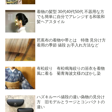
着物の髪型 30代40代50代 不器用な方
でも簡単に自分でアレンジする和装和
髪ヘアスタイル
芭蕉布の着物や帯とは 特徴 見分け方
着用の季節 値段 お手入れ方法など
有松絞り 有松鳴海絞りの浴衣を着物
風に着る 菊青海波文様のぼかし染
ハズキルーペ値段の違い偽物の見分け
方 旧モデルとラージとコンパクトの
違い