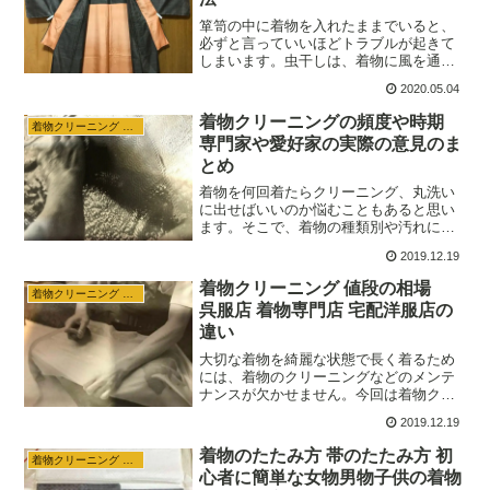
箪笥の中に着物を入れたままでいると、
必ずと言っていいほどトラブルが起きて
しまいます。虫干しは、着物に風を通す
ことで湿気によるカビの発生や虫くい、
2020.05.04
シミの広がり、ガスの発生による色やけ
を防いでくれます。時間がないあなたに
着物クリーニングの頻度や時期
着物クリーニング 収納
は、簡単にできる方法があります。少し
専門家や愛好家の実際の意見のま
手間をかけるだけで、大切な着物や帯を
とめ
綺麗な状態で長く使うことができます。
着物を何回着たらクリーニング、丸洗い
に出せばいいのか悩むこともあると思い
ます。そこで、着物の種類別や汚れに種
類別での頻度や時期、期間の目安をご紹
2019.12.19
介します。着物の専門家や着物を着る頻
度が多い着物愛好家の生の意見なので参
着物クリーニング 値段の相場
着物クリーニング 収納
考になることが多いです。
呉服店 着物専門店 宅配洋服店の
違い
大切な着物を綺麗な状態で長く着るため
には、着物のクリーニングなどのメンテ
ナンスが欠かせません。今回は着物クリ
ーニングの値段の相場や、ネットでの信
2019.12.19
頼できそうなお店、悉皆屋をご紹介しま
す。また、着物クリーニングの３タイプ
着物のたたみ方 帯のたたみ方 初
着物クリーニング 収納
の呉服店 着物専門店 宅配洋服店のメリッ
心者に簡単な女物男物子供の着物
ト、デメリットをご紹介します。