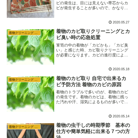
ビの発生は、目には見えない帯芯からカ
ビが発生することが多いので、かなり進
行してしまってから気が付く場合があり
ます。カビを放置しておくとどんどん広
2020.05.27
がってしまうので、気付いたときに早め
のクリーニングが大切です。帯のカビ発
着物のカビ取りクリーニングとカ
生の原因を知ることで帯のカビを予防
着物クリーニング 収納
ビ臭い時の応急処置
し、早期発見、早期クリーニングをしま
しょう。
箪笥の中の着物が「カビかも」「カビ臭
い」と感じた時、カビ取りクリーニング
が必要になります。カビの進行度によっ
てカビの色の違いや着物の劣化の違いが
あり、カビ取りクリーニングの方法が異
2020.05.18
なってきます。カビの状態を把握して適
切な応急処置やカビ取りクリーニングを
着物のカビ取り 自宅で出来るカ
行いましょう。
着物クリーニング 収納
ビ予防方法 着物のカビの原因
着物のトラブルで多いのが、着物のカビ
の発生です。着物のカビは、着物に残っ
た汚れや汗、湿気によるものが多いで
す。高温多湿な日本では、1年を通してカ
ビが発生しやすいといえます。こまめな
2020.05.14
換気が大切ですが、それと同時に少しの
工夫でカビの発生を軽減、予防すること
着物の虫干しの時期季節 基本の
が出来ます。
着物クリーニング 収納
仕方や簡単気軽に出来る７つの方
法