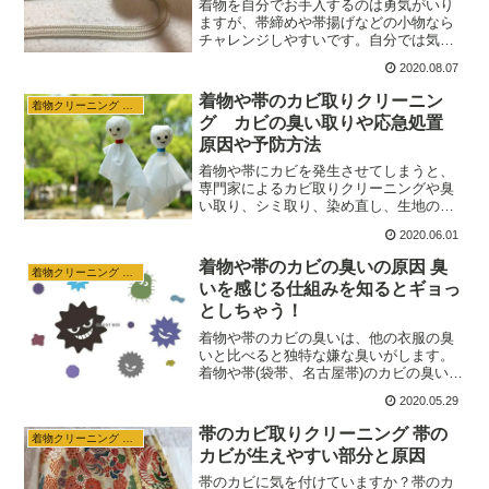
着物を自分でお手入するのは勇気がいり
ますが、帯締めや帯揚げなどの小物なら
チャレンジしやすいです。自分では気が
付かないだけで、意外と帯締めや帯揚げ
2020.08.07
が汚れている場合があります。興味があ
る場合は、怖がらずに自分でやってみる
着物や帯のカビ取りクリーニン
着物クリーニング 収納
ことが大切です。
グ カビの臭い取りや応急処置
原因や予防方法
着物や帯にカビを発生させてしまうと、
専門家によるカビ取りクリーニングや臭
い取り、シミ取り、染め直し、生地の交
換などが必要になります。応急処置やカ
2020.06.01
ビの原因、予防方法を知ることで、着物
や帯のクリーニングに無駄な費用をかけ
着物や帯のカビの臭いの原因 臭
着物クリーニング 収納
ることが避けられます。少し心掛けるだ
いを感じる仕組みを知るとギョっ
けで、着物を綺麗に長く楽しむことが出
としちゃう！
来ます。
着物や帯のカビの臭いは、他の衣服の臭
いと比べると独特な嫌な臭いがします。
着物や帯(袋帯、名古屋帯)のカビの臭いの
元は何なのか？臭いを感じるってどうい
2020.05.29
うことなのか？カビの体における影響！
を知ると、すぐに着物や帯のカビ予防、
帯のカビ取りクリーニング 帯の
着物クリーニング 収納
カビ対策、カビ取りをしたくなります
カビが生えやすい部分と原因
よ！
帯のカビに気を付けていますか？帯のカ