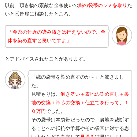
以前、頂き物の素敵な金糸使いの
織の袋帯のシミを取り
た
いと悉皆屋に相談したところ、
「金糸の付近の染み抜きは行えないので、全
体を染め直すと良いですよ」
とアドバイスされたことがあります。
「織の袋帯を染め直すのか～」と驚きまし
た。
見積もりは、
解き洗い＋表地の染め直し＋裏
地の交換＋帯芯の交換＋仕立てを行って、１
０万円
でした。
その袋帯は本袋帯だったので、裏地を裁断す
ることへの抵抗や予算やその袋帯に対する思
い入れなどを考慮して
見送る
結果にしまし