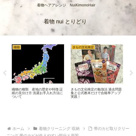
着物ヘアアレンジ NuiKimonoHair
着物 nui とりどり
織物
きもの文化検定
着
織物の種類 産地の歴史や特徴 証
きもの文化検定の勉強法 過去問題
着
 原
紙の見分け方 洗濯お手入れ方法に
集と公式教本だけで合格率アップ
物ク
ついて
実践！
れ
ホーム
着物クリーニング 収納
帯のカビ取りクリー
ニング 帯のカビが生えやすい部分と原因