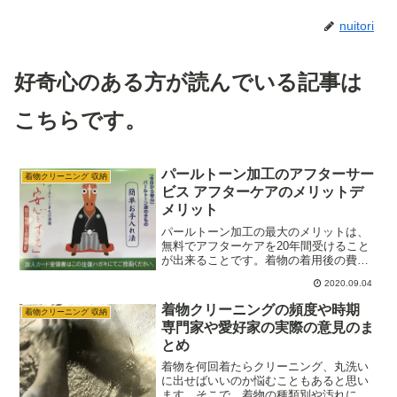
nuitori
好奇心のある方が読んでいる記事は
こちらです。
パールトーン加工のアフターサー
着物クリーニング 収納
ビス アフターケアのメリットデ
メリット
パールトーン加工の最大のメリットは、
無料でアフターケアを20年間受けること
が出来ることです。着物の着用後の費用
を抑えることが出来るのはとても魅力的
2020.09.04
ですが、実際には必ずしも20年間の期
間、無料でアフターケアを受けることが
着物クリーニングの頻度や時期
着物クリーニング 収納
出来るわけではありません。メリットデ
専門家や愛好家の実際の意見のま
メリットがありますが、着物ライフによ
とめ
っては安く綺麗を実現できる魅力的なサ
ービスです。
着物を何回着たらクリーニング、丸洗い
に出せばいいのか悩むこともあると思い
ます。そこで、着物の種類別や汚れに種