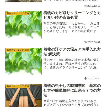
類別での頻度や時期、期間の目安をご紹
2019.12.19
介します。着物の専門家や着物を着る頻
度が多い着物愛好家の生の意見なので参
着物のカビ取りクリーニングとカ
着物クリーニング 収納
考になることが多いです。
ビ臭い時の応急処置
箪笥の中の着物が「カビかも」「カビ臭
い」と感じた時、カビ取りクリーニング
が必要になります。カビの進行度によっ
てカビの色の違いや着物の劣化の違いが
あり、カビ取りクリーニングの方法が異
なってきます。カビの状態を把握して適
2020.06.01
切な応急処置やカビ取りクリーニングを
着物の汗ケアの悩みとお手入れ方
行いましょう。
着物クリーニング 収納
法 解決策
汗のケア、特に着物の場合は本当に気を
使いますよね。汗は水溶性の汚れなの
で、通常のドライクリーニング（丸洗
い）だけでは落ちにくく、放置すると黄
ばみやカビの原因になってしまう厄介な
汚れです。汗のケアに関する悩み、解決
2025.08.20
策をいくつかご紹介します。
着物の虫干しの時期季節 基本の
着物クリーニング 収納
仕方や簡単気軽に出来る７つの方
法
箪笥の中に着物を入れたままでいると、
必ずと言っていいほどトラブルが起きて