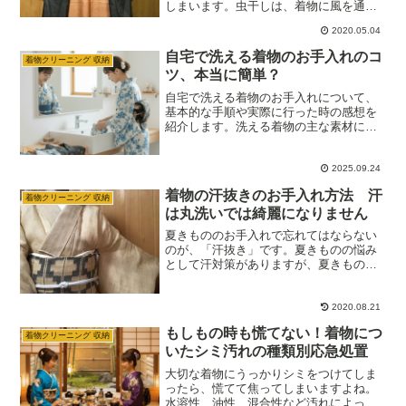
しまいます。虫干しは、着物に風を通す
ことで湿気によるカビの発生や虫くい、
2020.05.04
シミの広がり、ガスの発生による色やけ
を防いでくれます。時間がないあなたに
自宅で洗える着物のお手入れのコ
着物クリーニング 収納
は、簡単にできる方法があります。少し
ツ、本当に簡単？
手間をかけるだけで、大切な着物や帯を
綺麗な状態で長く使うことができます。
自宅で洗える着物のお手入れについて、
基本的な手順や実際に行った時の感想を
紹介します。洗える着物の主な素材に
は、ポリエステル、木綿、麻、ウールな
どがあります。洗える長襦袢も同じよう
に自分で洗うことができます。
2025.09.24
着物の汗抜きのお手入れ方法 汗
着物クリーニング 収納
は丸洗いでは綺麗になりません
夏きもののお手入れで忘れてはならない
のが、「汗抜き」です。夏きものの悩み
として汗対策がありますが、夏きものに
は汗がつきものです。そこで夏の着物の
汗の汚れには「汗抜き」のお手入れが必
要になってきますが、「汗抜き」だけで
2020.08.21
は駄目なの？「丸洗い」で…
もしもの時も慌てない！着物につ
着物クリーニング 収納
いたシミ汚れの種類別応急処置
大切な着物にうっかりシミをつけてしま
ったら、慌てて焦ってしまいますよね。
水溶性、油性、混合性など汚れによって