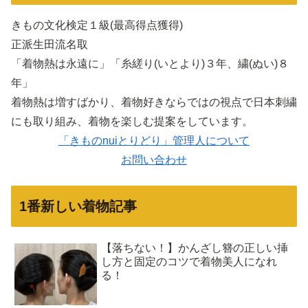
きもの文化検定１級(最高得点獲得)
正派生田流名取
「着物熱は永遠に」「糸縒り(いとより)３年、繍(ぬい)８
年」
着物熱は増すばかり、着物好きならではの視点で日本刺繍
にも取り組み、着物を楽しむ提案をしています。
「きものnuiとりどり」管理人について
お問い合わせ
1番新しい着物記事
【落ちない！】かんざし簪の正しい挿
し方と固定のコツで着物美人になれ
る！