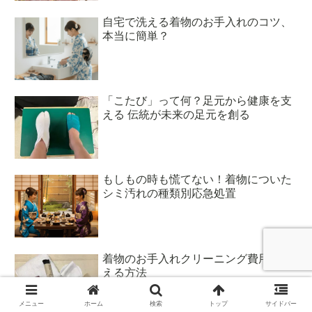
自宅で洗える着物のお手入れのコツ、
本当に簡単？
「こたび」って何？足元から健康を支
える 伝統が未来の足元を創る
もしもの時も慌てない！着物についた
シミ汚れの種類別応急処置
着物のお手入れクリーニング費用を抑
える方法
メニュー
ホーム
検索
トップ
サイドバー