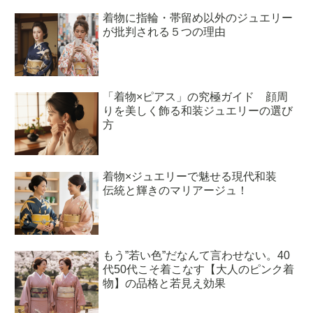
着物に指輪・帯留め以外のジュエリー
が批判される５つの理由
「着物×ピアス」の究極ガイド 顔周
りを美しく飾る和装ジュエリーの選び
方
着物×ジュエリーで魅せる現代和装
伝統と輝きのマリアージュ！
もう”若い色”だなんて言わせない。40
代50代こそ着こなす【大人のピンク着
物】の品格と若見え効果