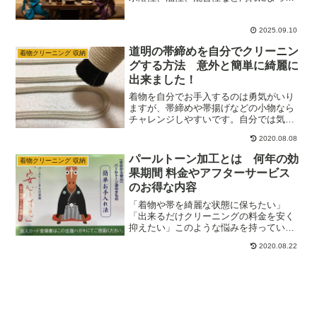
処置が変わりますが、正しく見分けて適
切な応急処置をすれば、シミが広がるの
を防ぎその後の専門のクリーニングをよ
2025.09.10
り効果的にすることができます。
道明の帯締めを自分でクリーニン
着物クリーニング 収納
グする方法 意外と簡単に綺麗に
出来ました！
着物を自分でお手入するのは勇気がいり
ますが、帯締めや帯揚げなどの小物なら
チャレンジしやすいです。自分では気が
付かないだけで、意外と帯締めや帯揚げ
2020.08.08
が汚れている場合があります。興味があ
る場合は、怖がらずに自分でやってみる
パールトーン加工とは 何年の効
着物クリーニング 収納
ことが大切です。
果期間 料金やアフターサービス
のお得な内容
「着物や帯を綺麗な状態に保ちたい」
「出来るだけクリーニングの料金を安く
抑えたい」このような悩みを持っている
方は多いと思います。パールトーン加工
2020.08.22
では、着用毎にアフターサービスを利用
することで、クリーニングの費用を無料
にすることが出来、着物や帯を長く綺麗
に保つことが出来ます。