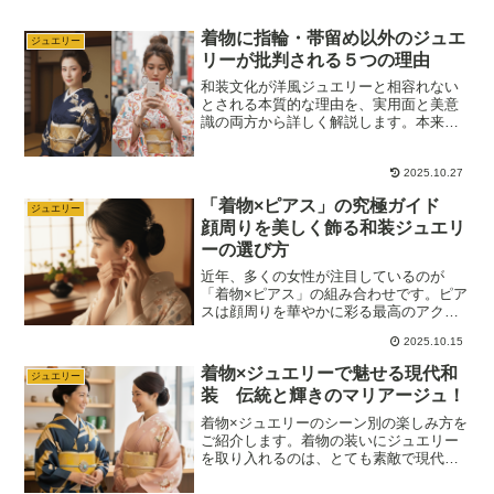
着物に指輪・帯留め以外のジュエ
ジュエリー
リーが批判される５つの理由
和装文化が洋風ジュエリーと相容れない
とされる本質的な理由を、実用面と美意
識の両方から詳しく解説します。本来の
着物とジュエリーの関係性を知ること
で、カジュアルなシーンとフォーマルな
シーンでのジュエリーの取り入れ方や楽
2025.10.27
しみ方を理解し、より「着物」×「ジュエ
「着物×ピアス」の究極ガイド
リー」を楽しむことができます。
ジュエリー
顔周りを美しく飾る和装ジュエリ
ーの選び方
近年、多くの女性が注目しているのが
「着物×ピアス」の組み合わせです。ピア
スは顔周りを華やかに彩る最高のアクセ
ントになります。この記事ではあなたを
2025.10.15
最も美しく見せるための「着物とピアス
の正しい選び方」を徹底解説します。格
着物×ジュエリーで魅せる現代和
ジュエリー
式に合わせた素材の選び方から、色柄と
装 伝統と輝きのマリアージュ！
の完璧な調和の取り方まで、失敗しない
コーディネートの秘訣をご紹介します。
着物×ジュエリーのシーン別の楽しみ方を
ご紹介します。着物の装いにジュエリー
を取り入れるのは、とても素敵で現代的
なおしゃれの楽しみ方です。伝統的な和
装のマナーに配慮しつつジュエリーを効