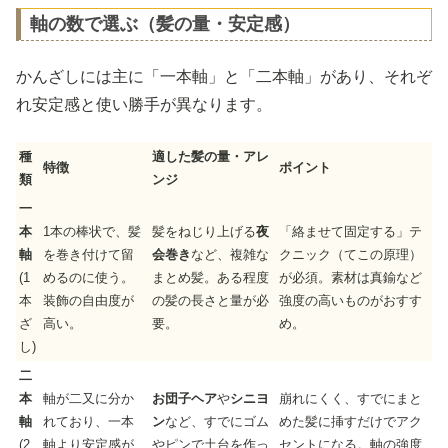
軸の数で選ぶ（髪の量・安定感）
かんざしには主に「一本軸」と「二本軸」があり、それぞ
れ安定感と使い勝手が異なります。
種
適した髪の量・アレ
特徴
ポイント
類
ンジ
一
本
1本の棒状で、髪
髪をねじり上げる
夜
「絡ませて固定する」テ
軸
を巻き付けて留
会巻き
など、複雑な
クニック（てこの原理）
(1
めるのに使う。
まとめ髪。ある程度
が必須。素材は真鍮など
本
装飾の自由度が
の髪の長さと量が必
強度の高いものがおすす
ざ
高い。
要。
め。
し)
二
本
軸が二又に分か
お団子ヘア
や
シニヨ
崩れにくく、すでにまと
軸
れており、一本
ン
など、すでにゴム
めた髪に挿すだけでアク
(2
軸より安定感が
やピンで土台を作っ
セントになる。軸の強度