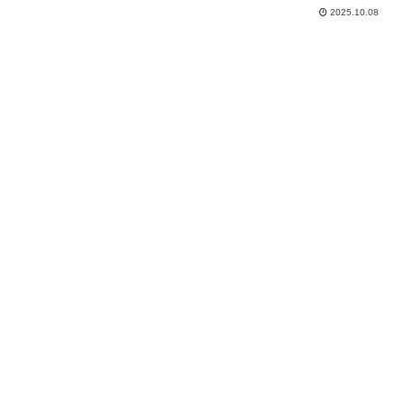
果的に取り入れることで、着物姿に個性
2025.10.08
をプラスし、より華やかで洗練された印
象になります。