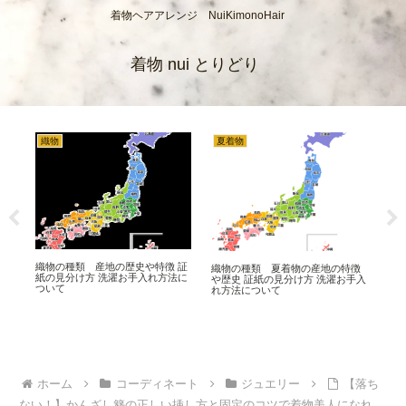
着物ヘアアレンジ NuiKimonoHair
着物 nui とりどり
織物
夏着物
着
芸
織物の種類 産地の歴史や特徴 証
着
織物の種類 夏着物の産地の特徴
 洗
紙の見分け方 洗濯お手入れ方法に
物ク
や歴史 証紙の見分け方 洗濯お手入
ついて
れ
れ方法について
ホーム
コーディネート
ジュエリー
【落ち
ない！】かんざし簪の正しい挿し方と固定のコツで着物美人になれ