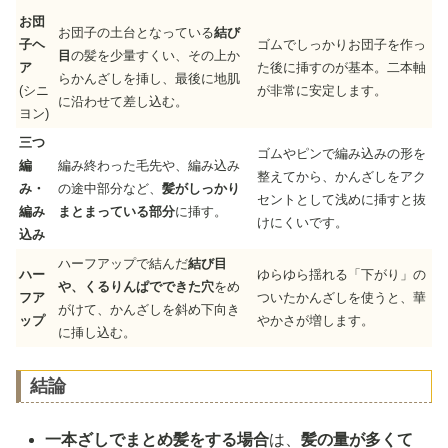
お団
お団子の土台となっている
結び
子ヘ
ゴムでしっかりお団子を作っ
目
の髪を少量すくい、その上か
ア
た後に挿すのが基本。二本軸
らかんざしを挿し、最後に地肌
(シニ
が非常に安定します。
に沿わせて差し込む。
ヨン)
三つ
ゴムやピンで編み込みの形を
編
編み終わった毛先や、編み込み
整えてから、かんざしをアク
み・
の途中部分など、
髪がしっかり
セントとして浅めに挿すと抜
編み
まとまっている部分
に挿す。
けにくいです。
込み
ハーフアップで結んだ
結び目
ハー
ゆらゆら揺れる「下がり」の
や、くるりんぱでできた穴
をめ
フア
ついたかんざしを使うと、華
がけて、かんざしを斜め下向き
ップ
やかさが増します。
に挿し込む。
結論
一本ざしでまとめ髪をする場合
は、
髪の量が多くて