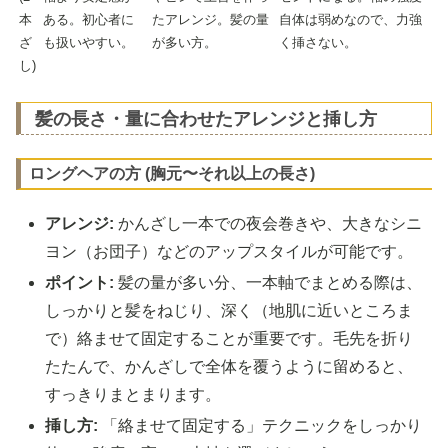
本
ある。初心者に
たアレンジ。髪の量
自体は弱めなので、力強
ざ
も扱いやすい。
が多い方。
く挿さない。
し)
髪の長さ・量に合わせたアレンジと挿し方
ロングヘアの方 (胸元〜それ以上の長さ)
アレンジ:
かんざし一本での夜会巻きや、大きなシニ
ヨン（お団子）などのアップスタイルが可能です。
ポイント:
髪の量が多い分、一本軸でまとめる際は、
しっかりと髪をねじり、深く（地肌に近いところま
で）絡ませて固定することが重要です。毛先を折り
たたんで、かんざしで全体を覆うように留めると、
すっきりまとまります。
挿し方:
「絡ませて固定する」テクニックをしっかり