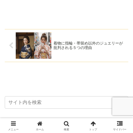
着物に指輪・帯留め以外のジュエリーが
批判される５つの理由
「きものnuiとりどり」について
メニュー
ホーム
検索
トップ
サイドバー