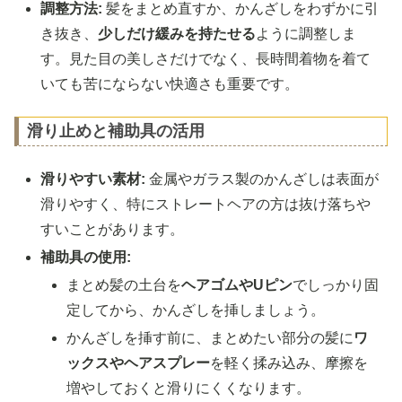
調整方法:
髪をまとめ直すか、かんざしをわずかに引
き抜き、
少しだけ緩みを持たせる
ように調整しま
す。見た目の美しさだけでなく、長時間着物を着て
いても苦にならない快適さも重要です。
滑り止めと補助具の活用
滑りやすい素材:
金属やガラス製のかんざしは表面が
滑りやすく、特にストレートヘアの方は抜け落ちや
すいことがあります。
補助具の使用:
まとめ髪の土台を
ヘアゴムやUピン
でしっかり固
定してから、かんざしを挿しましょう。
かんざしを挿す前に、まとめたい部分の髪に
ワ
ックスやヘアスプレー
を軽く揉み込み、摩擦を
増やしておくと滑りにくくなります。