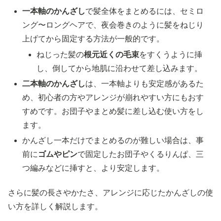
一本軸のかんざし
で髪全体をまとめるには、セミロ
ング〜ロングヘアで、夜会巻きのように髪をねじり
上げてから固定する方法が一般的です。
ねじった髪の
根元近くの毛束
をすくうように挿
し、倒してから地肌に沿わせて差し込みます。
二本軸のかんざし
は、一本軸よりも安定感があるた
め、初心者の方やアレンジが崩れやすい方にもおす
すめです。お団子やまとめ髪に差し込む使い方をし
ます。
かんざし一本だけでまとめるのが難しい場合は、事
前に
ゴムやピン
で固定したお団子やくるりんぱ、三
つ編みなどに挿すと、より安定します。
さらに髪の長さやかたさ、アレンジに応じたかんざしの使
い方を詳しく解説します。