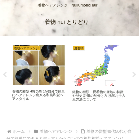
着物ヘアアレンジ NuiKimonoHair
着物 nui とりどり
着物ヘアアレンジ
夏着物
織
着物の髪型 40代50代が自分で簡単
織物
織物の種類 夏着物の産地の特徴
 原
にヘアアレンジ出来る和装和髪ヘ
紙の
や歴史 証紙の見分け方 洗濯お手入
アスタイル
つ
れ方法について
ホーム
着物ヘアアレンジ
着物の髪型40代50代が自
分で簡単にできるミディアムからロングの和装和髪ヘアアレンジ