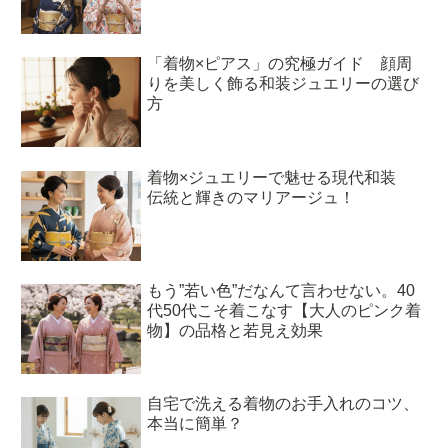
「着物×ピアス」の究極ガイド 顔周
りを美しく飾る和装ジュエリーの選び
方
着物×ジュエリーで魅せる現代和装
伝統と輝きのマリアージュ！
もう”若い色”だなんて言わせない。40
代50代こそ着こなす【大人のピンク着
物】の品格と若見え効果
自宅で洗える着物のお手入れのコツ、
本当に簡単？