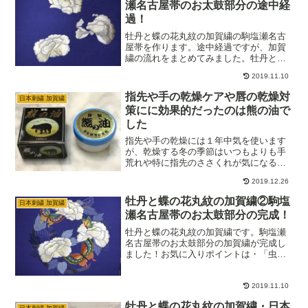
瀬名古屋帯のお太鼓部分の途中経
過！
牡丹と蝶の花丸紋の加賀繍の駒塩瀬名古
屋帯を作ります。途中経過ですが、加賀
繍の流れをまとめてみました。牡丹と蝶
の花丸紋では、牡丹の花びらの「刺し
2019.11.10
繍」を集中的に勉強します。大ぶりの牡
丹の花が３つあるので、結構な仕事量に
指先や手の乾燥ケアや唇の乾燥対
日本刺繍 加賀繍
なります。牡丹と蝶の花丸紋…
策にに効果的だったのは熊の油で
した
指先や手の乾燥には１年中気を使います
が、乾燥する冬の季節はいつもよりも手
荒れや特に指先のささくれが気になる方
が多いと思います。私も指先の荒れやさ
2019.12.26
さくれが気になって、いろいろな種類の
クリームを試してみて1番効果があったの
牡丹と蝶の花丸紋の加賀繍②駒塩
日本刺繍 加賀繍
が熊の油でした。唇の荒れに使用して効
瀬名古屋帯のお太鼓部分の完成！
果絶大だった熊の油です。手の油分がす
くない方にもおすすめします。
牡丹と蝶の花丸紋の加賀繍です。駒塩瀬
名古屋帯のお太鼓部分の加賀繍が完成し
ました！お気に入りポイントは・「虫喰
い」「わくらば」・・・加賀友禅の技法
を取り入れている。・牡丹の花の暈し具
合・・・繊細な色味の変化や暈し。・カ
2019.11.10
ラフルな蝶・・・牡丹の花…
牡丹と蝶の花丸紋の加賀繍・日本
日本刺繍 加賀繍