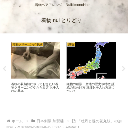
着物ヘアアレンジ NuiKimonoHair
着物 nui とりどり
着物クリーニング 収納
織物
浴
簡単
着物の収納前にやっておきたい着
織物の種類 産地の歴史や特徴 証
浴
ヘ
物クリーニングやたたみ方 お手入
紙の見分け方 洗濯お手入れ方法に
品の
れの基本
ついて
濯
ホーム
日本刺繍 加賀繍
「牡丹と蝶の花丸紋」の加
賀繍・名古屋帯の腹部分の「下絵」が完成！