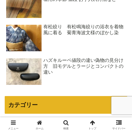
有松絞り 有松鳴海絞りの浴衣を着物
風に着る 菊青海波文様のぼかし染
ハズキルーペ値段の違い偽物の見分け
方 旧モデルとラージとコンパクトの
違い
カテゴリー
メニュー
ホーム
検索
トップ
サイドバー