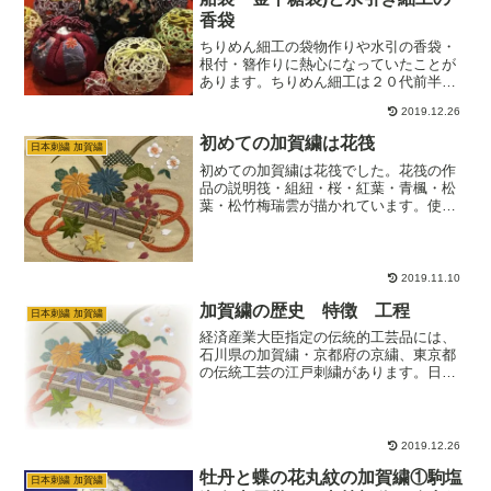
香袋
ちりめん細工の袋物作りや水引の香袋・
根付・簪作りに熱心になっていたことが
あります。ちりめん細工は２０代前半の
頃に興味がわいて・・・水引き細工は３
2019.12.26
０代後半？４０代前半？にワークショッ
プに参加したことをきっかけに・・・布
初めての加賀繍は花筏
日本刺繍 加賀繍
に針を刺したときに感じる…
初めての加賀繍は花筏でした。花筏の作
品の説明筏・組紐・桜・紅葉・青楓・松
葉・松竹梅瑞雲が描かれています。使用
した技法は縫い切り(経・斜・緯・成)・割
り繍・刺し繍・輪な付け・疋田掛け・網
代掛け・駒取り繍相良繍・まつい繍・し
べ掛け・肉入れ・糸張…
2019.11.10
加賀繍の歴史 特徴 工程
日本刺繍 加賀繍
経済産業大臣指定の伝統的工芸品には、
石川県の加賀繍・京都府の京繍、東京都
の伝統工芸の江戸刺繍があります。日本
刺繍の中でも生産地によって呼び名が変
わり、加賀(金沢)では加賀繍・京都では京
繍、江戸（東京）では江戸刺繍と呼ばれ
ています。日本刺繍の…
2019.12.26
牡丹と蝶の花丸紋の加賀繍①駒塩
日本刺繍 加賀繍