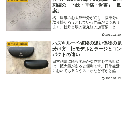
刺繍の「下絵・草稿・骨書」「図
案」
名古屋帯のお太鼓部分が終り、腹部分に
取り掛かろうとしている作品が２つあり
ます。牡丹と蝶の花丸紋の加賀繍 と
加賀友禅「鶴の恩返し」に加賀繍のあし
2019.11.10
らい です。腹部分の下絵・図案を自分
で考えなくてはいけないのですが、これ
ハズキルーペ値段の違い偽物の見
日本刺繍 加賀繍
がやはり難しいのです。加…
分け方 旧モデルとラージとコン
パクトの違い
日本刺繍に限らず細かな作業をする時に
は、拡大鏡があると便利です。日常生活
においてもＰＣやスマホなど何かと酷使
しがちな目ですが、出来れば大切な自分
2020.01.13
の目はあまり無理をさせず、長くつきあ
いたいと思っています。今回は私が使っ
ているハズキルーペの旧モデルとラージ
の種類や選び方、知っているとお得な購
入時の注意点！をご紹介したいと思いま
す。