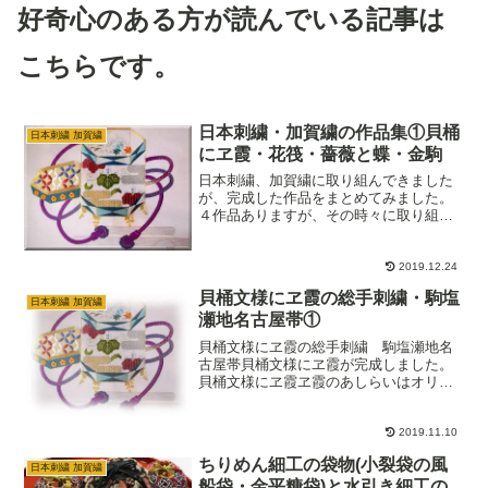
好奇心のある方が読んでいる記事は
こちらです。
日本刺繍・加賀繍の作品集①貝桶
日本刺繍 加賀繍
にヱ霞・花筏・薔薇と蝶・金駒
日本刺繍、加賀繍に取り組んできました
が、完成した作品をまとめてみました。
４作品ありますが、その時々に取り組ん
でいたときの意気込みが蘇ってきます。
とにかく、もっともっと沢山の作品を作
りたくて刺繍熱が高まっていた頃でし
2019.12.24
た。久しぶりに見返してみる…
貝桶文様にヱ霞の総手刺繍・駒塩
日本刺繍 加賀繍
瀬地名古屋帯①
貝桶文様にヱ霞の総手刺繍 駒塩瀬地名
古屋帯貝桶文様にヱ霞が完成しました。
貝桶文様にヱ霞ヱ霞のあしらいはオリジ
ナルです。このヱ霞、結構な仕事量で
す。ひたすら菅繍を繍う毎日、制作途中
に父に見てもらい「この上にまだ何かす
2019.11.10
るんだろ」と言われたときは…
ちりめん細工の袋物(小裂袋の風
日本刺繍 加賀繍
船袋・金平糖袋)と水引き細工の