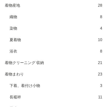
着物産地
28
織物
8
染物
4
夏着物
10
浴衣
8
着物クリーニング 収納
21
着物まわり
23
下着、着付け小物
3
長襦袢
11