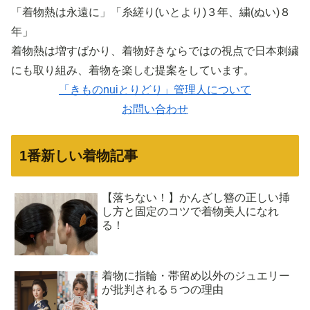
「着物熱は永遠に」「糸縒り(いとより)３年、繍(ぬい)８
年」
着物熱は増すばかり、着物好きならではの視点で日本刺繍
にも取り組み、着物を楽しむ提案をしています。
「きものnuiとりどり」管理人について
お問い合わせ
1番新しい着物記事
【落ちない！】かんざし簪の正しい挿
し方と固定のコツで着物美人になれ
る！
着物に指輪・帯留め以外のジュエリー
が批判される５つの理由