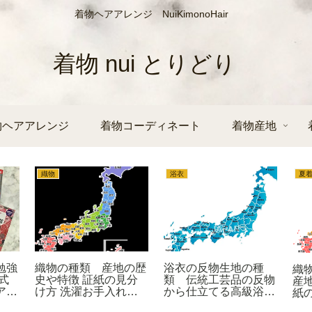
着物ヘアアレンジ NuiKimonoHair
着物 nui とりどり
物ヘアアレンジ
着物コーディネート
着物産地
織物
浴衣
夏
勉強
織物の種類 産地の歴
浴衣の反物生地の種
織
式
史や特徴 証紙の見分
類 伝統工芸品の反物
産
アッ
け方 洗濯お手入れ方
から仕立てる高級浴衣
紙
法について
洗濯お手入れ方法
手