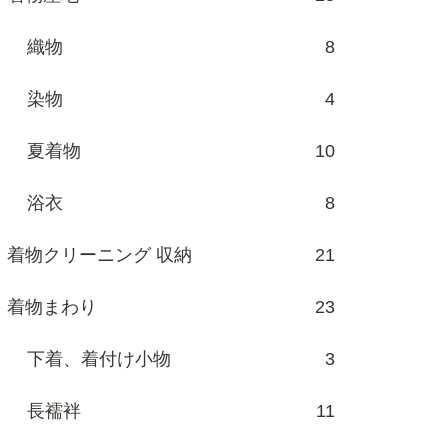
織物
8
染物
4
夏着物
10
浴衣
8
着物クリーニング 収納
21
着物まわり
23
下着、着付け小物
3
長襦袢
11