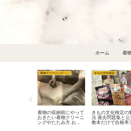
ホーム
着
着物クリーニング 収納
着物クリーニング 収納
きもの文化検定
帯のカビ取りク
着物の収納前にやって
きもの文化検定の
ング カビの臭
おきたい着物クリーニ
法 過去問題集と公
や応急処置 原
ングやたたみ方 お手
教本だけで合格率
予防方法
入れの基本
プ実践！