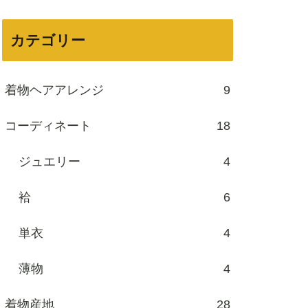
カテゴリー
着物ヘアアレンジ
9
コーディネート
18
ジュエリー
4
袷
6
単衣
4
薄物
4
着物産地
28