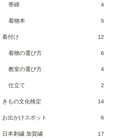
帯締
4
着物本
5
着付け
12
着物の選び方
6
教室の選び方
4
仕立て
2
きもの文化検定
14
お出かけスポット
6
日本刺繍 加賀繍
17