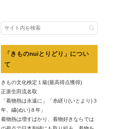
「きものnuiとりどり」につい
て
きもの文化検定１級(最高得点獲得)
正派生田流名取
「着物熱は永遠に」「糸縒り(いとより)３
年、繍(ぬい)８年」
着物熱は増すばかり、着物好きならでは
の視点で日本刺繍にも取り組み、着物を