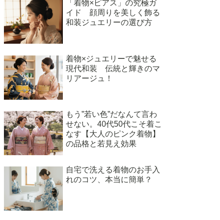
「着物×ピアス」の究極ガ
イド 顔周りを美しく飾る
和装ジュエリーの選び方
着物×ジュエリーで魅せる
現代和装 伝統と輝きのマ
リアージュ！
もう”若い色”だなんて言わ
せない。40代50代こそ着こ
なす【大人のピンク着物】
の品格と若見え効果
自宅で洗える着物のお手入
れのコツ、本当に簡単？