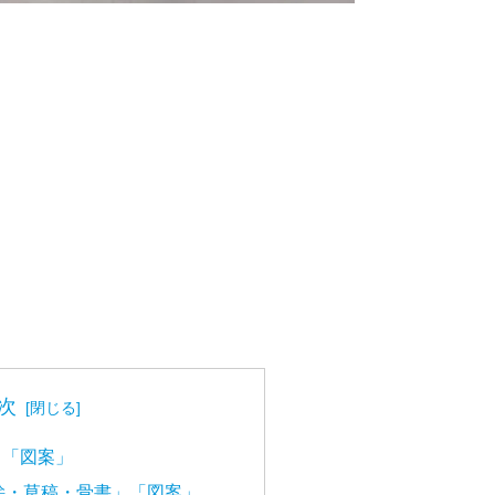
次
」「図案」
絵・草稿・骨書」「図案」