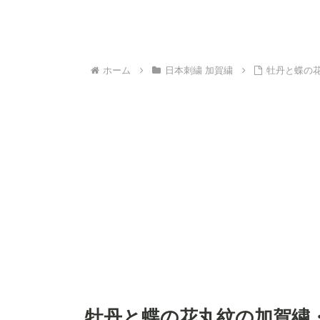
ホーム
日本刺繍 加賀繍
牡丹と蝶の
牡丹と蝶の花丸紋の加賀繍