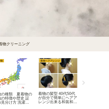
着物クリーニング
着物
着物ヘアアレンジ
着物クリーニング 収納
着物の髪型 40代50代
着物や帯のカ
物の種類 夏着物の
が自分で簡単にヘアア
リーニング 
地の特徴や歴史 証
レンジ出来る和装和髪
い取りや応急処
の見分け方 洗濯お
ヘアスタイル
因や予防方
入れ方法について