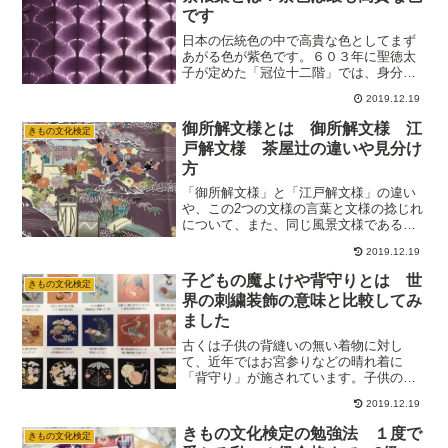
です
日本の伝統色の中で高貴な色としてまず
あがる色が紫色です。６０３年に聖徳太
子が定めた「冠位十二階」では、身分階
級を色で管理していました。「冠位十二
2019.12.19
階」には、五行五色説や非五行五色説な
どあるようですが、紫色は江戸時代から
御所解文様とは 御所解文様 江
きもの文化検定
最も徳のある色といわれているようで
戸解文様 茶屋辻の違いや見分け
す。今回は日本の伝統色の中でも、最も
方
徳のある色である紫色染料の「紫根・紫
根染」についてまとめてみました。
「御所解文様」と「江戸解文様」の違い
や、この2つの文様の言葉と文様の捻じれ
について、また、同じ風景文様である
「茶屋辻」との違いについてまとめてみ
2019.12.19
ました。「御所解文様」は、現在の女性
にとって雅やかなイメージの世界を感じ
子どもの魔よけや背守りとは 世
きもの文化検定
ることが出来る魅力的な文様です。
界の刺繍装飾の意味と比較してみ
ました
古くは子供の背縫いの無い着物に対し
て、近年ではお宮参りなどの晴れ着に
「背守り」が施されています。子供の着
物特有の「背守り」とは、どのような意
2019.12.19
味があるのでしょうか？また日本の子供
の「背守り」とは少し違う意味合いを持
きもの文化検定の勉強法 １度で
きもの文化検定
つ世界の刺繍について、まとめてみまし