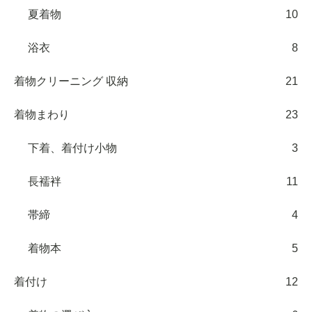
夏着物
10
浴衣
8
着物クリーニング 収納
21
着物まわり
23
下着、着付け小物
3
長襦袢
11
帯締
4
着物本
5
着付け
12