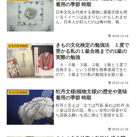
で合格するために取り組んだ勉強法を振
着用の季節 時期
り返っています。
日本文化を代表する着物に薔薇文様を用
いるイメージはあまりないかもしれませ
ん。日本人が好んだのは梅や桜、菊、牡
丹ですが、これからは薔薇に限らずその
時代の良い物を着物の中にも取り込んで
いくと、着物の世界ももっと楽しく広が
2019.12.19
っていきそうですね。
きもの文化検定の勉強法 １度で
きもの文化検定
受かる私の１級合格までの1級の
実際の勉強
「４・５級・３級、２級、１級と１度で
合格する」という目標を無事達成できた
ので、１級までの私の勉強法を振り返っ
てみました。１級に関しての勉強法の内
2019.12.14
容は、実際の勉強の反省をふまえて理想
の勉強法をあげてみましたが、実際の勉
牡丹文様(植物文様)の歴史や意味
きもの文化検定
強がどのような感じだったのか、参考ま
着用の季節 時期
でに振り返ってみたいと思います。
牡丹と言えば「立てば芍薬 座れば牡丹 歩
く姿は百合の花」美しい女性の容姿や立
ち居振る舞いを花に例えて形容する言葉
です。牡丹の開花時期、季節を知りお洒
落に着物に取り入れましょう。
2019.12.19