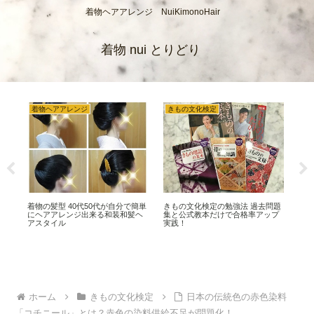
着物ヘアアレンジ NuiKimonoHair
着物 nui とりどり
着物ヘアアレンジ
きもの文化検定
織
芸
着物の髪型 40代50代が自分で簡単
きもの文化検定の勉強法 過去問題
織物
 洗
にヘアアレンジ出来る和装和髪ヘ
集と公式教本だけで合格率アップ
紙の
アスタイル
実践！
つ
ホーム
きもの文化検定
日本の伝統色の赤色染料
「コチニール」とは？赤色の染料供給不足が問題化！