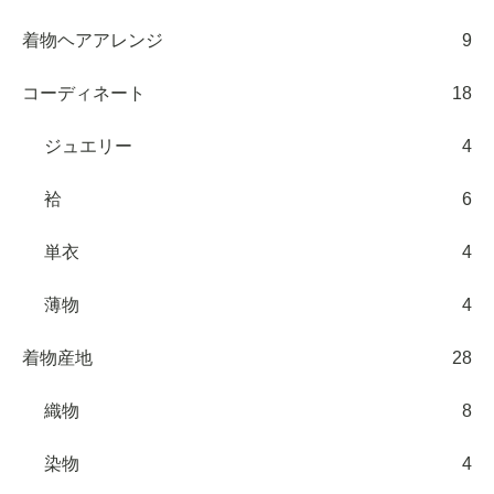
着物ヘアアレンジ
9
コーディネート
18
ジュエリー
4
袷
6
単衣
4
薄物
4
着物産地
28
織物
8
染物
4