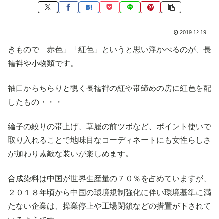
2019.12.19
きもので「赤色」「紅色」というと思い浮かべるのが、長
襦袢や小物類です。
袖口からちらりと覗く長襦袢の紅や帯締めの房に紅色を配
したもの・・・
綸子の絞りの帯上げ、草履の前ツボなど、ポイント使いで
取り入れることで地味目なコーディネートにも女性らしさ
が加わり素敵な装いが楽しめます。
合成染料は中国が世界生産量の７０％を占めていますが、
２０１８年頃から中国の環境規制強化に伴い環境基準に満
たない企業は、操業停止や工場閉鎖などの措置が下されて