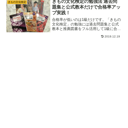
きもの文化検定の勉強法 過去問
きもの文化検定
題集と公式教本だけで合格率アッ
プ実践！
合格率が低いのは1級だけです。「きもの
文化検定」の勉強には過去問題集と公式
教本と推薦図書をフル活用して1級に合格
しましょう。実際に何度も1級に合格され
2019.12.19
ている方もいます。きもの文化検定は、
着物の知識を深める良いきっかけになり
ます。是非1級合格を目標にチャレンジし
てください。