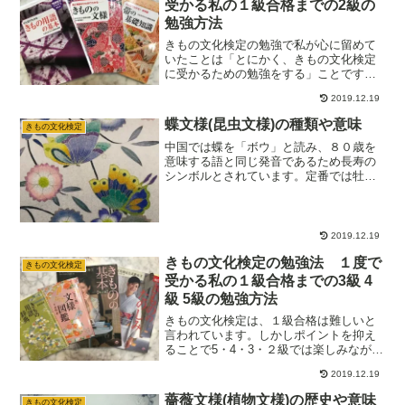
受かる私の１級合格までの2級の
た。
勉強方法
きもの文化検定の勉強で私が心に留めて
いたことは「とにかく、きもの文化検定
に受かるための勉強をする」ことです。
目標の「１度で１級まで合格」するため
2019.12.19
に、脇道にそれず無駄のない勉強を意識
して取り組んだことを振り返ってみたい
蝶文様(昆虫文様)の種類や意味
きもの文化検定
と思います。勉強をしていると呉服店の
店員さんのマニアックなお話も聞くこと
中国では蝶を「ボウ」と読み、８０歳を
ができるので面白いですよ！
意味する語と同じ発音であるため長寿の
シンボルとされています。定番では牡丹
に蝶の組み合わせがあります。他にも、
薄や露芝との組み合わせなどで使われて
います。
2019.12.19
きもの文化検定の勉強法 １度で
きもの文化検定
受かる私の１級合格までの3級 4
級 5級の勉強方法
きもの文化検定は、１級合格は難しいと
言われています。しかしポイントを抑え
ることで5・4・3・２級では楽しみなが
ら、１級では勉強の楽しさを感じ最高得
2019.12.19
点を獲得しました。無駄を省き「きもの
文化検定」４・５級から１級まで、１度
薔薇文様(植物文様)の歴史や意味
きもの文化検定