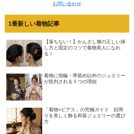
お問い合わせ
1番新しい着物記事
【落ちない！】かんざし簪の正しい挿
し方と固定のコツで着物美人になれ
る！
着物に指輪・帯留め以外のジュエリー
が批判される５つの理由
「着物×ピアス」の究極ガイド 顔周
りを美しく飾る和装ジュエリーの選び
方