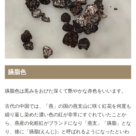
臙脂色
臙脂色は黒みをおびた深くて艶やかな赤色をいいます。
古代の中国では、「燕」の国の燕支山に咲く紅花を何度も
繰り返し染めた濃い色の紅が非常にすぐれていたことか
ら、燕産の化粧紅がブランドになり「燕支」「臙脂」とな
り、後に「臙脂(えんじ)」と呼ばれるようになったといわ