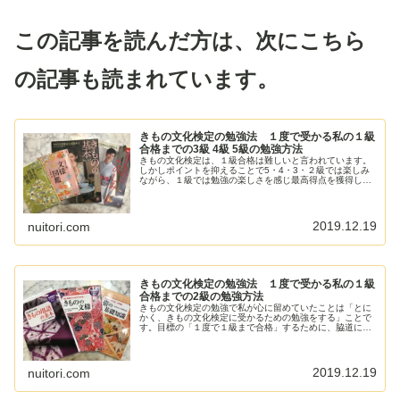
この記事を読んだ方は、次にこちら
の記事も読まれています。
きもの文化検定の勉強法 １度で受かる私の１級
合格までの3級 4級 5級の勉強方法
きもの文化検定は、１級合格は難しいと言われています。
しかしポイントを抑えることで5・4・3・２級では楽しみ
ながら、１級では勉強の楽しさを感じ最高得点を獲得しま
した。無駄を省き「きもの文化検定」４・５級から１級ま
で、１度で合格するために取り組んだ勉強法を振り返って
います。
2019.12.19
nuitori.com
きもの文化検定の勉強法 １度で受かる私の１級
合格までの2級の勉強方法
きもの文化検定の勉強で私が心に留めていたことは「とに
かく、きもの文化検定に受かるための勉強をする」ことで
す。目標の「１度で１級まで合格」するために、脇道にそ
れず無駄のない勉強を意識して取り組んだことを振り返っ
てみたいと思います。勉強をしていると呉服店の店員さん
のマニアックなお話も聞くことができるので面白いです
よ！
2019.12.19
nuitori.com