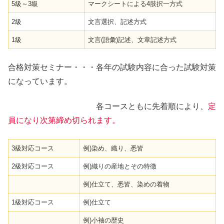
5級～3級
マークシートによる4肢択一方式
2級
文言選択、記述方式
1級
文言(語彙)記述、文章記述方式
合格対策セミナー・・・各年の試験内容に合った試験対策
になっています。
各コースともに先着順により、
定
員になり次第締め切られます。
3級対応コース
例)染め、織り、悉皆
2級対応コース
例)織りの産地とその特徴
例)仕立て、悉皆、染めの着物
1級対応コース
例)仕立て
例)小袖の歴史