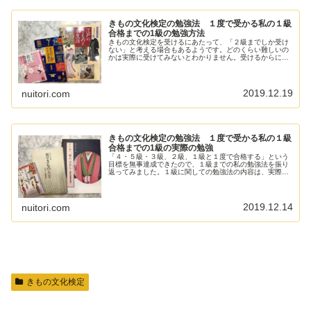
きもの文化検定の勉強法 １度で受かる私の１級
合格までの1級の勉強方法
きもの文化検定を受けるにあたって、「２級までしか受け
ない」と考える場合もあるようです。どのくらい難しいの
かは実際に受けてみないとわかりません。受けるからには
1度で合格するようにと思い、勉強に取り組んだことを振
り返ってみました。１級に合格して、心残りのないように
しましょう。
2019.12.19
nuitori.com
きもの文化検定の勉強法 １度で受かる私の１級
合格までの1級の実際の勉強
「４・５級・３級、２級、１級と１度で合格する」という
目標を無事達成できたので、１級までの私の勉強法を振り
返ってみました。１級に関しての勉強法の内容は、実際の
勉強の反省をふまえて理想の勉強法をあげてみましたが、
実際の勉強がどのような感じだったのか、参考までに振り
返ってみたいと思います。
2019.12.14
nuitori.com
きもの文化検定