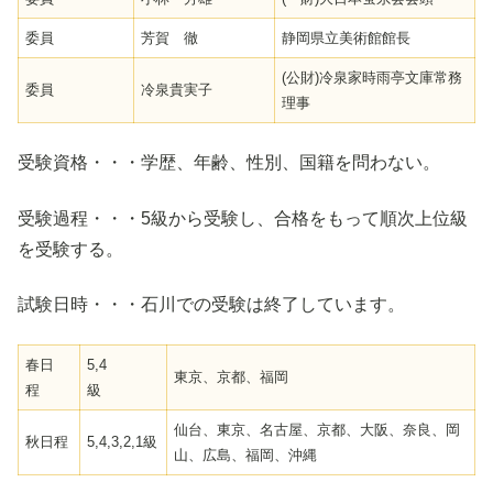
委員
芳賀 徹
静岡県立美術館館長
(公財)冷泉家時雨亭文庫常務
委員
冷泉貴実子
理事
受験資格・・・学歴、年齢、性別、国籍を問わない。
受験過程・・・5級から受験し、合格をもって順次上位級
を受験する。
試験日時・・・石川での受験は終了しています。
春日
5,4
東京、京都、福岡
程
級
仙台、東京、名古屋、京都、大阪、奈良、岡
秋日程
5,4,3,2,1級
山、広島、福岡、沖縄