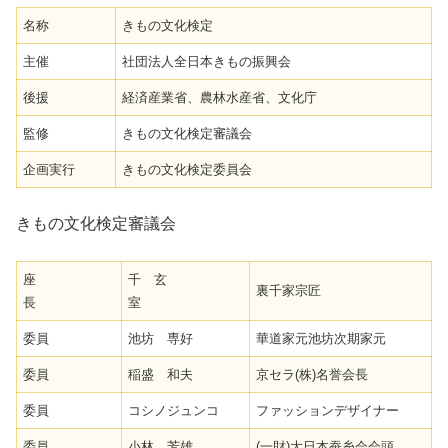
名称
きもの文化検定
主催
社団法人全日本きもの振興会
後援
経済産業省、農林水産省、文化庁
監修
きもの文化検定審議会
企画実行
きもの文化検定委員会
きもの文化検定審議会
座
千 玄
裏千家宗匠
長
室
委員
池坊 専好
華道家元池坊次期家元
委員
稲盛 和夫
京セラ(株)名誉会長
委員
コシノジュンコ
ファッションデザイナー
委員
小林 芳雄
(一財)大日本蚕糸会会頭