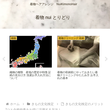
着物ヘアアレンジ NuiKimonoHair
着物 nui とりどり
織物
着物クリーニング 収納
着
問題
織物の種類 産地の歴史や特徴 証
着物の収納前にやっておきたい着
着物
プ
紙の見分け方 洗濯お手入れ方法に
物クリーニングやたたみ方 お手入
に
ついて
れの基本
ア
ホーム
きもの文化検定
きもの文化検定のメリット
7つと合格特典をお得に活用する方法！